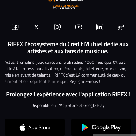
Suivez-
Suivez-
Nous
Nous
Nous
Nous
nous
nous
rejoindre
rejoindre
rejoindre
rejoi
RIFFX l’écosystème du Crédit Mutuel dédié aux
artistes et aux fans de musique.
sur
sur
sur
sur
sur
sur
Facebook
Twitter
Instagram
YouTube
Linkedin
Tikto
Actus, tremplins, jeux concours, web radios 100% musique, 0% pub,
aide à la professionnalisation, événements, billetterie, mur du son,
mise en avant de talents… RIFFX c’est LA communauté de ceux qui
aiment et ceux qui font la musique. Rejoignez-nous !
Prolongez l'expérience avec l'application RIFFX !
Disponible sur l'App Store et Google Play
Continuer sans accepter