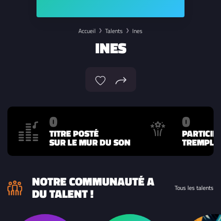
Accueil
Talents
Ines
INES
0
0
TITRE POSTÉ
PARTICIP
SUR LE MUR DU SON
TREMPLIN
NOTRE COMMUNAUTÉ A
Tous les talents
DU TALENT !