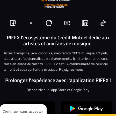
Suivez-
Suivez-
Nous
Nous
Nous
Nous
nous
nous
rejoindre
rejoindre
rejoindre
rejoi
RIFFX l’écosystème du Crédit Mutuel dédié aux
artistes et aux fans de musique.
sur
sur
sur
sur
sur
sur
Facebook
Twitter
Instagram
YouTube
Linkedin
Tikto
Actus, tremplins, jeux concours, web radios 100% musique, 0% pub,
aide à la professionnalisation, événements, billetterie, mur du son,
mise en avant de talents… RIFFX c’est LA communauté de ceux qui
aiment et ceux qui font la musique. Rejoignez-nous !
Prolongez l'expérience avec l'application RIFFX !
Disponible sur l'App Store et Google Play
Continuer sans accepter