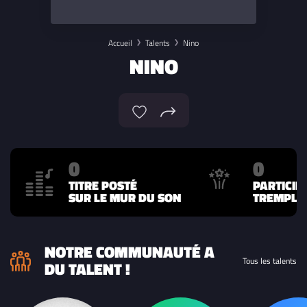
Accueil
Talents
Nino
NINO
0
0
TITRE POSTÉ
PARTICIP
SUR LE MUR DU SON
TREMPLIN
NOTRE COMMUNAUTÉ A
Tous les talents
DU TALENT !