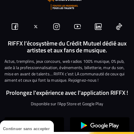
Suivez-
Suivez-
Nous
Nous
Nous
Nous
nous
nous
rejoindre
rejoindre
rejoindre
rejoi
RIFFX l’écosystème du Crédit Mutuel dédié aux
artistes et aux fans de musique.
sur
sur
sur
sur
sur
sur
Facebook
Twitter
Instagram
YouTube
Linkedin
Tikto
Actus, tremplins, jeux concours, web radios 100% musique, 0% pub,
aide à la professionnalisation, événements, billetterie, mur du son,
mise en avant de talents… RIFFX c’est LA communauté de ceux qui
aiment et ceux qui font la musique. Rejoignez-nous !
Prolongez l'expérience avec l'application RIFFX !
Disponible sur l'App Store et Google Play
Continuer sans accepter