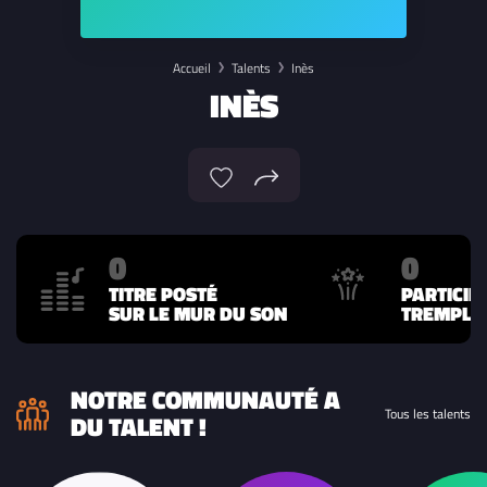
Accueil
Talents
Inès
INÈS
0
0
TITRE POSTÉ
PARTICIP
SUR LE MUR DU SON
TREMPLIN
NOTRE COMMUNAUTÉ A
Tous les talents
DU TALENT !