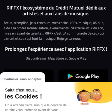
nous
nous
rejoindre
rejoindre
rejoindre
rejoi
RIFFX l’écosystème du Crédit Mutuel dédié aux
artistes et aux fans de musique.
sur
sur
sur
sur
sur
sur
Facebook
Twitter
Instagram
YouTube
Linkedin
Tikto
Actus, tremplins, jeux concours, web radios 100% musique, 0% pub,
aide à la professionnalisation, événements, billetterie, mur du son,
mise en avant de talents… RIFFX c’est LA communauté de ceux qui
aiment et ceux qui font la musique. Rejoignez-nous !
Prolongez l'expérience avec l'application RIFFX !
Disponible sur l'App Store et Google Play
Continuer sans accepter
Salut c'est nous...
les Cookies !
On a attendu d'être sûrs que le contenu de
Confidentialité
Gestion des cookies
ce site vous intéresse avant de vous