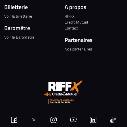
Billetterie
A propos
Voir la billetterie
RIFFX
Crédit Mutuel
Baromètre
Contact
Voir le Baromètre
Partenaires
Nos partenaires
Suivez-
Suivez-
Nous
Nous
Nous
Nous