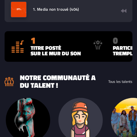
contenu à lire (audio/video)
1. Media non trouvé (404)
1
0
TITRE POSTÉ
PARTICIP
SUR LE MUR DU SON
TREMPLIN
NOTRE COMMUNAUTÉ A
Tous les talents
DU TALENT !