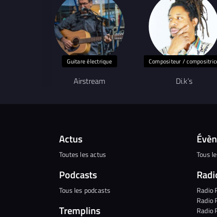
Guitare électrique
Compositeur / compositric
Airstream
Di.k’s
Actus
Évè
Toutes les actus
Tous l
Podcasts
Radi
Tous les podcasts
Radio 
Radio 
Tremplins
Radio 