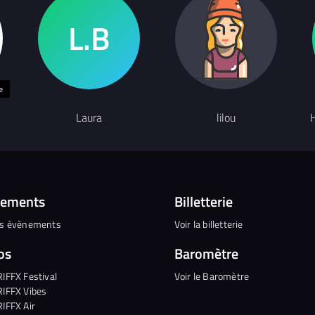
e
Laura
lilou
H
nements
Billetterie
es évènements
Voir la billetterie
os
Baromètre
RIFFX Festival
Voir le Baromètre
RIFFX Vibes
RIFFX Air