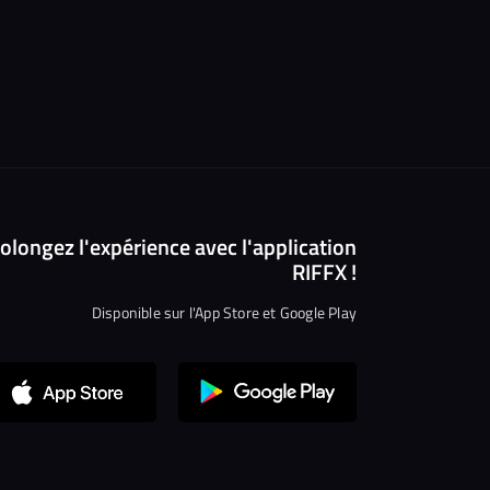
olongez l'expérience avec l'application
Salut c'est nous...
RIFFX !
les Cookies !
Disponible sur l'App Store et Google Play
On a attendu d'être sûrs que le contenu de ce site vous intéresse
avant de vous déranger, mais on aimerait bien vous
accompagner pendant votre visite...
C'est OK pour vous ?
Lire la politique de confidentialité
Consentements certifiés par