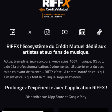
Suivez-
Suivez-
Nous
Nous
Nous
Nous
nous
nous
rejoindre
rejoindre
rejoindre
rejoi
RIFFX l’écosystème du Crédit Mutuel dédié aux
artistes et aux fans de musique.
sur
sur
sur
sur
sur
sur
Facebook
Twitter
Instagram
YouTube
Linkedin
Tikto
Actus, tremplins, jeux concours, web radios 100% musique, 0% pub,
aide à la professionnalisation, événements, billetterie, mur du son,
mise en avant de talents… RIFFX c’est LA communauté de ceux qui
aiment et ceux qui font la musique. Rejoignez-nous !
Prolongez l'expérience avec l'application RIFFX !
Disponible sur l'App Store et Google Play