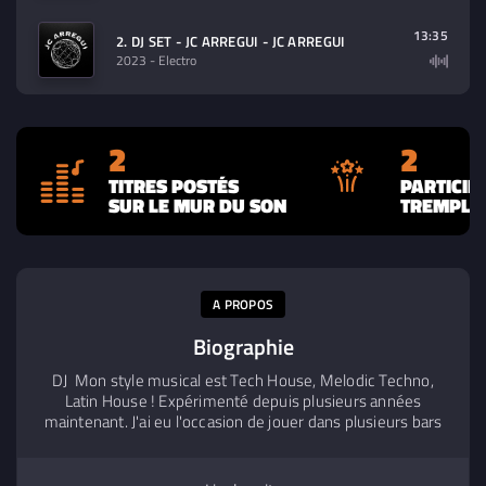
13:35
2. DJ SET - JC ARREGUI - JC ARREGUI
2023
- Electro
2
2
TITRES POSTÉS
PARTICIP
SUR LE MUR DU SON
TREMPLIN
A PROPOS
Biographie
DJ Mon style musical est Tech House, Melodic Techno,
Latin House ! Expérimenté depuis plusieurs années
maintenant. J'ai eu l'occasion de jouer dans plusieurs bars
et clubs en France et en Equateur et en Espagne. J'ai
également organisé des petits concerts, des open airs et
des soirées privées.