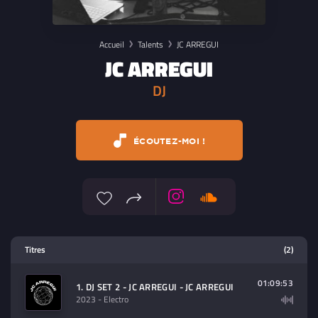
Accueil
Talents
JC ARREGUI
JC ARREGUI
DJ
ÉCOUTEZ-MOI !
Lecteur multimedia
Titres
(2)
Sélectionnez dans la playlist un
contenu à lire (audio/video)
01:09:53
1. DJ SET 2 - JC ARREGUI - JC ARREGUI
2023
- Electro