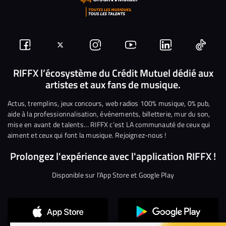
Suivez-
Suivez-
Nous
Nous
Nous
Nous
nous
nous
rejoindre
rejoindre
rejoindre
rejoi
RIFFX l’écosystème du Crédit Mutuel dédié aux
artistes et aux fans de musique.
sur
sur
sur
sur
sur
sur
Facebook
Twitter
Instagram
YouTube
Linkedin
Tikto
Actus, tremplins, jeux concours, web radios 100% musique, 0% pub,
aide à la professionnalisation, événements, billetterie, mur du son,
mise en avant de talents… RIFFX c’est LA communauté de ceux qui
aiment et ceux qui font la musique. Rejoignez-nous !
Prolongez l'expérience avec l'application RIFFX !
Disponible sur l'App Store et Google Play
Continuer sans accepter