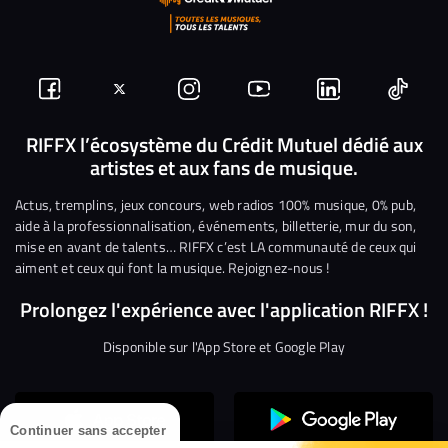
Suivez-
Suivez-
Nous
Nous
Nous
Nous
nous
nous
rejoindre
rejoindre
rejoindre
rejoi
RIFFX l’écosystème du Crédit Mutuel dédié aux
artistes et aux fans de musique.
sur
sur
sur
sur
sur
sur
Facebook
Twitter
Instagram
YouTube
Linkedin
Tikto
Actus, tremplins, jeux concours, web radios 100% musique, 0% pub,
aide à la professionnalisation, événements, billetterie, mur du son,
mise en avant de talents… RIFFX c’est LA communauté de ceux qui
aiment et ceux qui font la musique. Rejoignez-nous !
Prolongez l'expérience avec l'application RIFFX !
Disponible sur l'App Store et Google Play
Continuer sans accepter