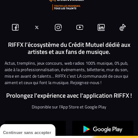
Suivez-
Suivez-
Nous
Nous
Nous
Nous
nous
nous
rejoindre
rejoindre
rejoindre
rejoi
RIFFX l’écosystème du Crédit Mutuel dédié aux
artistes et aux fans de musique.
sur
sur
sur
sur
sur
sur
Facebook
Twitter
Instagram
YouTube
Linkedin
Tikto
Actus, tremplins, jeux concours, web radios 100% musique, 0% pub,
aide à la professionnalisation, événements, billetterie, mur du son,
mise en avant de talents… RIFFX c’est LA communauté de ceux qui
aiment et ceux qui font la musique. Rejoignez-nous !
Prolongez l'expérience avec l'application RIFFX !
Disponible sur l'App Store et Google Play
Continuer sans accepter