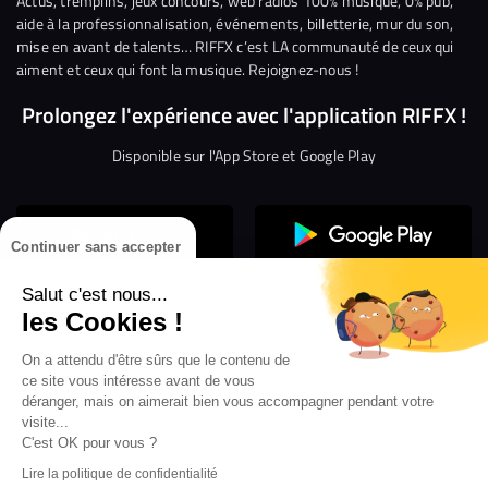
Actus, tremplins, jeux concours, web radios 100% musique, 0% pub,
aide à la professionnalisation, événements, billetterie, mur du son,
mise en avant de talents… RIFFX c’est LA communauté de ceux qui
aiment et ceux qui font la musique. Rejoignez-nous !
Prolongez l'expérience avec l'application RIFFX !
Disponible sur l'App Store et Google Play
Continuer sans accepter
Salut c'est nous...
les Cookies !
On a attendu d'être sûrs que le contenu de
Confidentialité
Gestion des cookies
ce site vous intéresse avant de vous
Conditions générales d’utilisation
Mentions légales
déranger, mais on aimerait bien vous accompagner pendant votre
visite...
Aide en ligne
Crédit Mutuel
Inscription
×
ouvrez les webradios RIFFX
C'est OK pour vous ?
Accessibilité : non conforme
ez en exclusivité sur VIBES le titre de la révé
Lire la politique de confidentialité