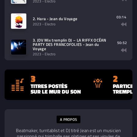
2023
- Electro
03:14
2. Hara - Jean du Voyage
2023
- Electro
3. JDV Mix tremplin DJ – LA RIFFX OCÉAN
50:52
PARTY DES FRANCOFOLIES - Jean du
Voyage
2023
- Electro
3
2
TITRES POSTÉS
PARTICIP
SUR LE MUR DU SON
TREMPLIN
A PROPOS
Beatmaker, turntablist et DJ titré Jean est un musicien
passionné qui trimballe ses platines et ses vinyles de