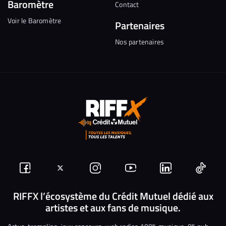
Baromètre
Contact
Voir le Baromètre
Partenaires
Nos partenaires
Suivez-
Suivez-
Nous
Nous
Nous
Nous
nous
nous
rejoindre
rejoindre
rejoindre
rejoi
RIFFX l’écosystème du Crédit Mutuel dédié aux
artistes et aux fans de musique.
sur
sur
sur
sur
sur
sur
Facebook
Twitter
Instagram
YouTube
Linkedin
Tikto