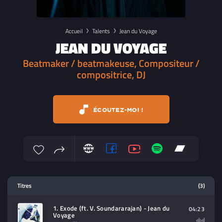
Accueil
Talents
Jean du Voyage
JEAN DU VOYAGE
Beatmaker / beatmakeuse, Compositeur /
compositrice, DJ
ÉCOUTEZ-MOI !
Lecteur multimedia
Titres
(3)
Sélectionnez dans la playlist un
contenu à lire (audio/video)
1. Exode (ft. V. Soundararajan) - Jean du
04:23
Voyage