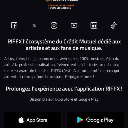
Suivez-
Suivez-
Nous
Nous
Nous
Nous
nous
nous
rejoindre
rejoindre
rejoindre
rejoi
RIFFX l’écosystème du Crédit Mutuel dédié aux
artistes et aux fans de musique.
sur
sur
sur
sur
sur
sur
Facebook
Twitter
Instagram
YouTube
Linkedin
Tikto
Actus, tremplins, jeux concours, web radios 100% musique, 0% pub,
aide à la professionnalisation, événements, billetterie, mur du son,
mise en avant de talents… RIFFX c’est LA communauté de ceux qui
aiment et ceux qui font la musique. Rejoignez-nous !
Prolongez l'expérience avec l'application RIFFX !
Disponible sur l'App Store et Google Play