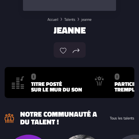
Accueil
Talents
jeanne
JEANNE
0
0
TITRE POSTÉ
PARTICIP
SUR LE MUR DU SON
TREMPLIN
NOTRE COMMUNAUTÉ A
Tous les talents
DU TALENT !