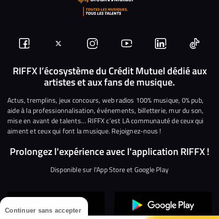
Suivez-
Suivez-
Nous
Nous
Nous
Nous
nous
nous
rejoindre
rejoindre
rejoindre
rejoi
RIFFX l’écosystème du Crédit Mutuel dédié aux
artistes et aux fans de musique.
sur
sur
sur
sur
sur
sur
Facebook
Twitter
Instagram
YouTube
Linkedin
Tikto
Actus, tremplins, jeux concours, web radios 100% musique, 0% pub,
aide à la professionnalisation, événements, billetterie, mur du son,
mise en avant de talents… RIFFX c’est LA communauté de ceux qui
aiment et ceux qui font la musique. Rejoignez-nous !
Prolongez l'expérience avec l'application RIFFX !
Disponible sur l'App Store et Google Play
Continuer sans accepter