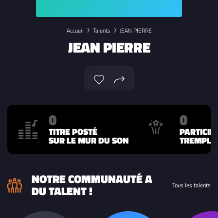
Accueil
Talents
JEAN PIERRE
JEAN PIERRE
0
0
TITRE POSTÉ
PARTICIP
SUR LE MUR DU SON
TREMPLIN
NOTRE COMMUNAUTÉ A
Tous les talents
DU TALENT !