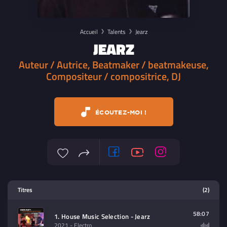
Accueil
Talents
Jearz
JEARZ
Auteur / Autrice, Beatmaker / beatmakeuse,
Compositeur / compositrice, DJ
ÉCOUTEZ-MOI !
Lecteur multimedia
Titres
(2)
Sélectionnez dans la playlist un
contenu à lire (audio/video)
58:07
1. House Music Selection - Jearz
2021
- Electro