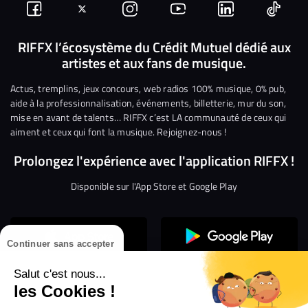
Suivez-
Suivez-
Nous
Nous
Nous
Nous
nous
nous
rejoindre
rejoindre
rejoindre
rejoi
RIFFX l’écosystème du Crédit Mutuel dédié aux
artistes et aux fans de musique.
sur
sur
sur
sur
sur
sur
Facebook
Twitter
Instagram
YouTube
Linkedin
Tikto
Actus, tremplins, jeux concours, web radios 100% musique, 0% pub,
aide à la professionnalisation, événements, billetterie, mur du son,
mise en avant de talents… RIFFX c’est LA communauté de ceux qui
aiment et ceux qui font la musique. Rejoignez-nous !
Prolongez l'expérience avec l'application RIFFX !
Disponible sur l'App Store et Google Play
Continuer sans accepter
Salut c'est nous...
les Cookies !