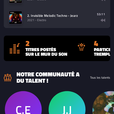
53:11
2. Invisible Melodic Techno - Jearz
2021
- Electro
2
4
TITRES POSTÉS
PARTICIP
SUR LE MUR DU SON
TREMPLIN
NOTRE COMMUNAUTÉ A
Tous les talents
DU TALENT !