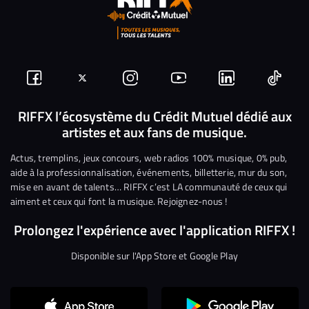
Suivez-
Suivez-
Nous
Nous
Nous
Nous
nous
nous
rejoindre
rejoindre
rejoindre
rejoi
RIFFX l’écosystème du Crédit Mutuel dédié aux
artistes et aux fans de musique.
sur
sur
sur
sur
sur
sur
Facebook
Twitter
Instagram
YouTube
Linkedin
Tikto
Actus, tremplins, jeux concours, web radios 100% musique, 0% pub,
aide à la professionnalisation, événements, billetterie, mur du son,
mise en avant de talents… RIFFX c’est LA communauté de ceux qui
aiment et ceux qui font la musique. Rejoignez-nous !
Prolongez l'expérience avec l'application RIFFX !
Disponible sur l'App Store et Google Play