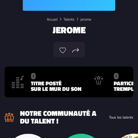
Accueil
Talents
jerome
JEROME
0
0
TITRE POSTÉ
PARTICIP
SUR LE MUR DU SON
TREMPLIN
NOTRE COMMUNAUTÉ A
Tous les talents
DU TALENT !