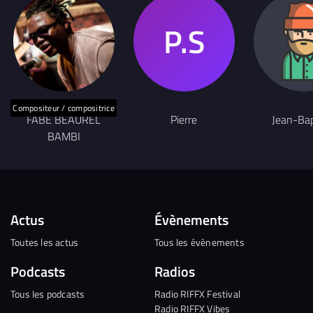
Compositeur / compositrice
FABE BEAUREL
Pierre
Jean-Bap
BAMBI
Actus
Évènements
Toutes les actus
Tous les évènements
Podcasts
Radios
Tous les podcasts
Radio RIFFX Festival
Radio RIFFX Vibes