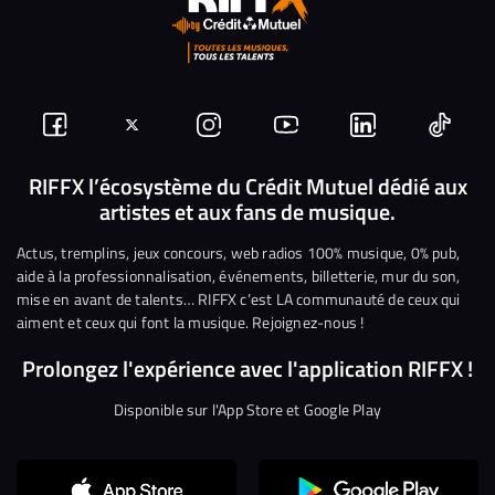
Suivez-
Suivez-
Nous
Nous
Nous
Nous
nous
nous
rejoindre
rejoindre
rejoindre
rejoi
RIFFX l’écosystème du Crédit Mutuel dédié aux
artistes et aux fans de musique.
sur
sur
sur
sur
sur
sur
Facebook
Twitter
Instagram
YouTube
Linkedin
Tikto
Actus, tremplins, jeux concours, web radios 100% musique, 0% pub,
aide à la professionnalisation, événements, billetterie, mur du son,
mise en avant de talents… RIFFX c’est LA communauté de ceux qui
aiment et ceux qui font la musique. Rejoignez-nous !
Prolongez l'expérience avec l'application RIFFX !
Disponible sur l'App Store et Google Play