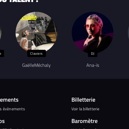
e
Claviers
DJ
GaëlleMéchaly
Ana-ïs
nements
Billetterie
es évènements
Voir la billetterie
os
Baromètre