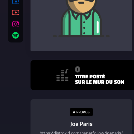
0
TITRE POSTÉ
SUR LE MUR DU SON
A PROPOS
Joe Paris
https://distrokid.com/hyperfollow/joeparis/paths