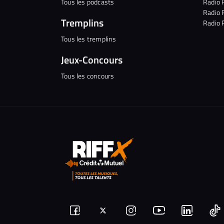
Tous les podcasts
Radio 
Radio 
Tremplins
Radio 
Tous les tremplins
Jeux-Concours
Tous les concours
Suivez-
Suivez-
Nous
Nous
N
Nous