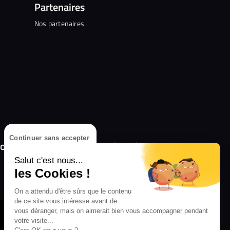
Partenaires
Nos partenaires
Continuer sans accepter
olongez l'expérience avec l'application
RIFFX !
Salut c'est nous...
les Cookies !
Disponible sur l'App Store et Google Play
On a attendu d'être sûrs que le contenu
de ce site vous intéresse avant de
vous déranger, mais on aimerait bien vous accompagner pendant
votre visite...