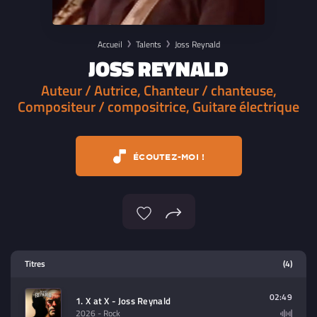
Accueil
Talents
Joss Reynald
JOSS REYNALD
Auteur / Autrice, Chanteur / chanteuse,
Compositeur / compositrice, Guitare électrique
ÉCOUTEZ-MOI !
Lecteur multimedia
Titres
(4)
Sélectionnez dans la playlist un
contenu à lire (audio/video)
02:49
1. X at X - Joss Reynald
2026
- Rock