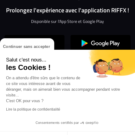
Prolongez l'expérience avec l'application RIFFX !
Disponible sur l'App Store et Google Play
Continuer sans accepter
Salut c'est nous...
les Cookies !
On a attendu d'être sûrs que le contenu de
Confidentialité
Gestion des cookies
ce site vous intéresse avant de vous
Conditions générales d’utilisation
Mentions légales
déranger, mais on aimerait bien vous accompagner pendant votre
visite...
Aide en ligne
Crédit Mutuel
Inscription
×
ouvrez les webradios RIFFX
C'est OK pour vous ?
Accessibilité : non conforme
ez en exclusivité sur VIBES le titre de la révé
Lire la politique de confidentialité
Politique de divulgation de vulnérabilités
tion RIFFX DJ DROZO, "One More Time" (feat.
er x MC Luana)
Consentements certifiés par
X at X
-