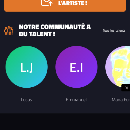
L'ARTISTE !
NOTRE COMMUNAUTÉ A
Tous les talents
DU TALENT !
DJ
Lucas
Emmanuel
Mana Fun