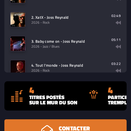
02:49
2. XatX - Joss Reynald
2026
- Rock
05:11
3. Baby come on - Joss Reynald
2026
- Jazz / Blues
03:22
4. Tout l'monde - Joss Reynald
2026
- Rock
4
4
TITRES POSTÉS
PARTICIP
SUR LE MUR DU SON
TREMPLIN
CONTACTER