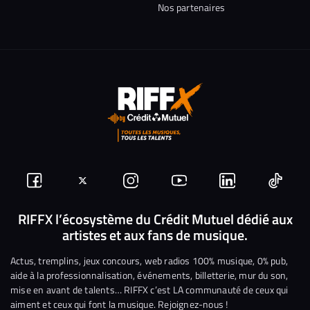
Nos partenaires
Suivez-
Suivez-
Nous
Nous
Nous
Nous
nous
nous
rejoindre
rejoindre
rejoindre
rejoi
RIFFX l’écosystème du Crédit Mutuel dédié aux
artistes et aux fans de musique.
sur
sur
sur
sur
sur
sur
Facebook
Twitter
Instagram
YouTube
Linkedin
Tikto
Actus, tremplins, jeux concours, web radios 100% musique, 0% pub,
aide à la professionnalisation, événements, billetterie, mur du son,
mise en avant de talents… RIFFX c’est LA communauté de ceux qui
aiment et ceux qui font la musique. Rejoignez-nous !