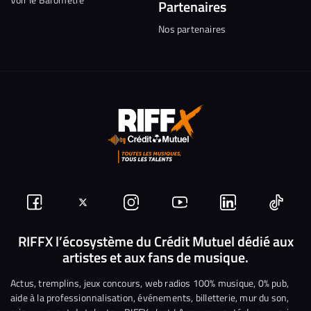
Partenaires
Nos partenaires
Suivez-
Suivez-
Nous
Nous
Nous
Nous
nous
nous
rejoindre
rejoindre
rejoindre
rejoi
RIFFX l’écosystème du Crédit Mutuel dédié aux
artistes et aux fans de musique.
sur
sur
sur
sur
sur
sur
Facebook
Twitter
Instagram
YouTube
Linkedin
Tikto
Actus, tremplins, jeux concours, web radios 100% musique, 0% pub,
aide à la professionnalisation, événements, billetterie, mur du son,