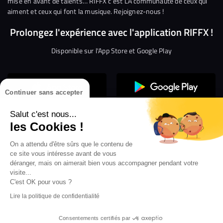
mise en avant de talents… RIFFX c’est LA communauté de ceux qui
aiment et ceux qui font la musique. Rejoignez-nous !
Prolongez l'expérience avec l'application RIFFX !
Disponible sur l'App Store et Google Play
Continuer sans accepter
Salut c'est nous...
les Cookies !
Confidentialité
Gestion des cookies
On a attendu d'être sûrs que le contenu de
ce site vous intéresse avant de vous
Conditions générales d’utilisation
Mentions légales
déranger, mais on aimerait bien vous accompagner pendant votre
visite...
Aide en ligne
Crédit Mutuel
Inscription
×
ouvrez les webradios RIFFX
C'est OK pour vous ?
Accessibilité : non conforme
ez en exclusivité sur VIBES le titre de la révé
Lire la politique de confidentialité
Politique de divulgation de vulnérabilités
tion RIFFX DJ DROZO, "One More Time" (feat.
er x MC Luana)
Consentements certifiés par