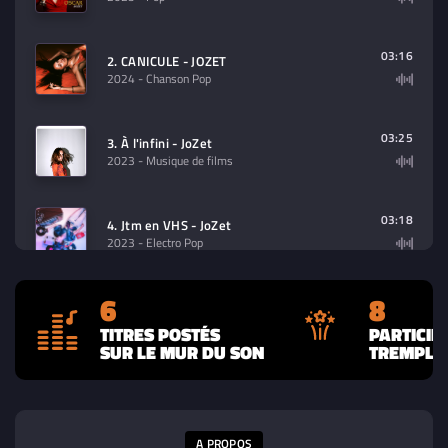
03:16
2. CANICULE - JOZET
2024
- Chanson Pop
03:25
3. À l'infini - JoZet
2023
- Musique de films
03:18
4. Jtm en VHS - JoZet
2023
- Electro Pop
6
8
04:00
5. Les sanglots - JoZet
2023
- Variété française
TITRES POSTÉS
PARTICIP
SUR LE MUR DU SON
TREMPLIN
04:06
6. TARANTINO - JOZET
2023
- Chanson Pop
A PROPOS