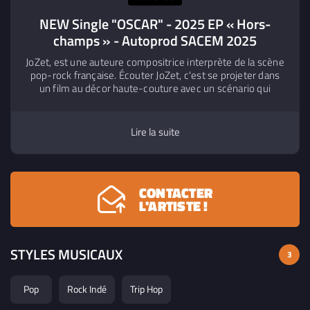
NEW Single "OSCAR" - 2025 EP « Hors-
champs » - Autoprod SACEM 2025
JoZet, est une auteure compositrice interprète de la scène
pop-rock française. Écouter JoZet, c'est se projeter dans
un film au décor haute-couture avec un scénario qui
agrippe le cœur et remplit la tête d'images.
Lire la suite
CONTACTER
L'ARTISTE !
STYLES MUSICAUX
3
Pop
Rock Indé
Trip Hop