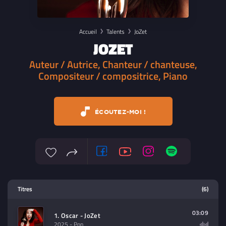
Accueil
Talents
JoZet
JOZET
Auteur / Autrice, Chanteur / chanteuse,
Compositeur / compositrice, Piano
ÉCOUTEZ-MOI !
Lecteur multimedia
Titres
(6)
Sélectionnez dans la playlist un
contenu à lire (audio/video)
03:09
1. Oscar - JoZet
2025
- Pop