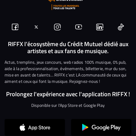
Suivez-
Suivez-
Nous
Nous
Nous
Nous
nous
nous
rejoindre
rejoindre
rejoindre
rejoi
RIFFX l’écosystème du Crédit Mutuel dédié aux
artistes et aux fans de musique.
sur
sur
sur
sur
sur
sur
Facebook
Twitter
Instagram
YouTube
Linkedin
Tikto
Actus, tremplins, jeux concours, web radios 100% musique, 0% pub,
aide à la professionnalisation, événements, billetterie, mur du son,
mise en avant de talents… RIFFX c’est LA communauté de ceux qui
aiment et ceux qui font la musique. Rejoignez-nous !
Prolongez l'expérience avec l'application RIFFX !
Disponible sur l'App Store et Google Play