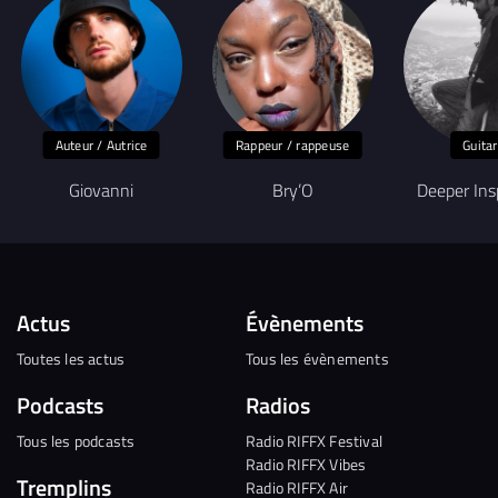
Auteur / Autrice
Rappeur / rappeuse
Guita
Giovanni
Bry’O
Deeper Ins
Actus
Évènements
Toutes les actus
Tous les évènements
Podcasts
Radios
Tous les podcasts
Radio RIFFX Festival
Radio RIFFX Vibes
Tremplins
Radio RIFFX Air