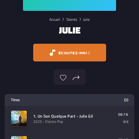
Accueil
Talents
Julie
JULIE
ÉCOUTEZ-MOI !
Lecteur multimedia
Titres
(2)
Sélectionnez dans la playlist un
contenu à lire (audio/video)
06:16
1. Un Son Quelque Part - Julie Gil
2025
- Electro Pop