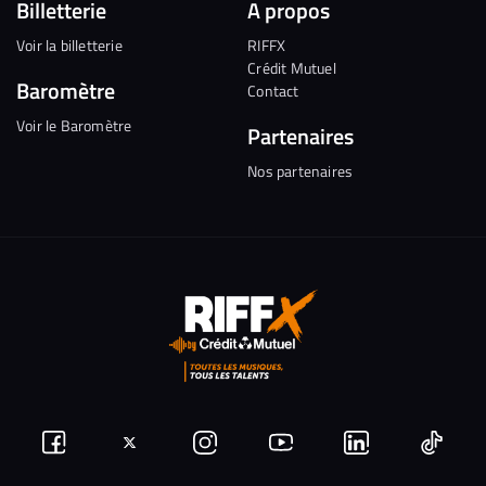
Billetterie
A propos
Voir la billetterie
RIFFX
Crédit Mutuel
Baromètre
Contact
Voir le Baromètre
Partenaires
Nos partenaires
Suivez-
Suivez-
Nous
Nous
Nous
Nous