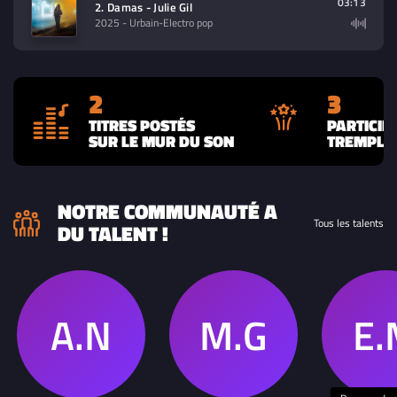
03:13
2. Damas - Julie Gil
2025
- Urbain-Electro pop
2
3
TITRES POSTÉS
PARTICIP
SUR LE MUR DU SON
TREMPLIN
NOTRE COMMUNAUTÉ A
Tous les talents
DU TALENT !