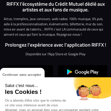
nous
nous
rejoindre
rejoindre
rejoindre
rejoi
RIFFX l’écosystème du Crédit Mutuel dédié aux
artistes et aux fans de musique.
sur
sur
sur
sur
sur
sur
Facebook
Twitter
Instagram
YouTube
Linkedin
Tikto
Actus, tremplins, jeux concours, web radios 100% musique, 0% pub,
aide à la professionnalisation, événements, billetterie, mur du son,
mise en avant de talents… RIFFX c’est LA communauté de ceux qui
aiment et ceux qui font la musique. Rejoignez-nous !
Prolongez l'expérience avec l'application RIFFX !
Disponible sur l'App Store et Google Play
Continuer sans accepter
Salut c'est nous...
les Cookies !
On a attendu d'être sûrs que le contenu de
Confidentialité
Gestion des cookies
ce site vous intéresse avant de vous
Conditions générales d’utilisation
Mentions légales
déranger, mais on aimerait bien vous accompagner pendant votre