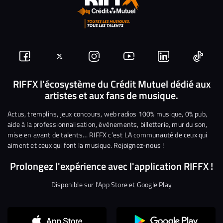
Suivez-
Suivez-
Nous
Nous
Nous
Nous
nous
nous
rejoindre
rejoindre
rejoindre
rejoi
RIFFX l’écosystème du Crédit Mutuel dédié aux
artistes et aux fans de musique.
sur
sur
sur
sur
sur
sur
Facebook
Twitter
Instagram
YouTube
Linkedin
Tikto
Actus, tremplins, jeux concours, web radios 100% musique, 0% pub,
aide à la professionnalisation, événements, billetterie, mur du son,
mise en avant de talents… RIFFX c’est LA communauté de ceux qui
aiment et ceux qui font la musique. Rejoignez-nous !
Prolongez l'expérience avec l'application RIFFX !
Disponible sur l'App Store et Google Play