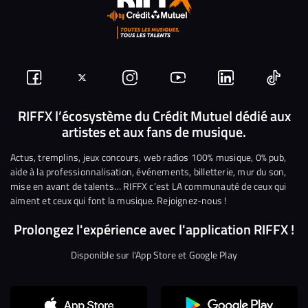
Suivez-
Suivez-
Nous
Nous
Nous
Nous
nous
nous
rejoindre
rejoindre
rejoindre
rejoi
RIFFX l’écosystème du Crédit Mutuel dédié aux
artistes et aux fans de musique.
sur
sur
sur
sur
sur
sur
Facebook
Twitter
Instagram
YouTube
Linkedin
Tikto
Actus, tremplins, jeux concours, web radios 100% musique, 0% pub,
aide à la professionnalisation, événements, billetterie, mur du son,
mise en avant de talents… RIFFX c’est LA communauté de ceux qui
aiment et ceux qui font la musique. Rejoignez-nous !
Prolongez l'expérience avec l'application RIFFX !
Disponible sur l'App Store et Google Play