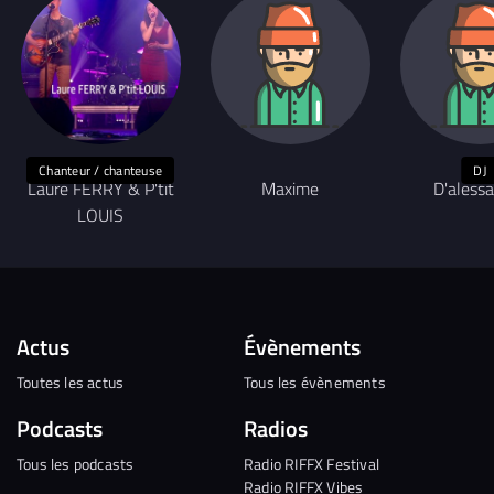
Chanteur / chanteuse
DJ
Laure FERRY & P'tit
Maxime
D'aless
LOUIS
Actus
Évènements
Toutes les actus
Tous les évènements
Podcasts
Radios
Tous les podcasts
Radio RIFFX Festival
Radio RIFFX Vibes