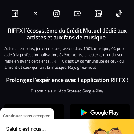
Suivez-
Suivez-
Nous
Nous
Nous
Nous
nous
nous
rejoindre
rejoindre
rejoindre
rejoi
RIFFX l’écosystème du Crédit Mutuel dédié aux
artistes et aux fans de musique.
sur
sur
sur
sur
sur
sur
Facebook
Twitter
Instagram
YouTube
Linkedin
Tikto
Actus, tremplins, jeux concours, web radios 100% musique, 0% pub,
aide à la professionnalisation, événements, billetterie, mur du son,
mise en avant de talents… RIFFX c’est LA communauté de ceux qui
aiment et ceux qui font la musique. Rejoignez-nous !
Prolongez l'expérience avec l'application RIFFX !
Disponible sur l'App Store et Google Play
Continuer sans accepter
Salut c'est nous...