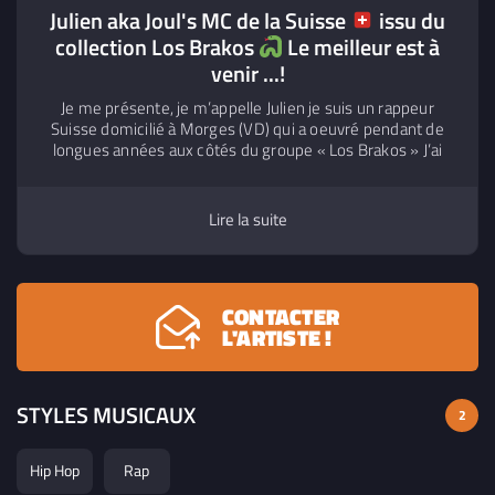
Julien aka Joul's MC de la Suisse
issu du
collection Los Brakos
Le meilleur est à
venir ...!
Je me présente, je m’appelle Julien je suis un rappeur
Suisse domicilié à Morges (VD) qui a oeuvré pendant de
longues années aux côtés du groupe « Los Brakos » J’ai
décidé de prendre mon indépendance il y a un peu moins
d’une année afin de me concentrer sur la musique qui me
passionne depuis mon plus jeune âge. J’ai collaborer avec
Lire la suite
MkashProd’, producteur hip-hop français pour réaliser un
mini album « Appelle-moi Julien » disponible depuis le 15
Décembre dernier. Vous trouverez dans ce projet aux
sonorités « boombap 90’s » des textes bien ficelés posés
CONTACTER
sur des instrumentales percutantes! La maîtrise de la
L'ARTISTE !
plume dans les rimes tranchantes est la qualité principale
de ce projet.
STYLES MUSICAUX
2
Hip Hop
Rap