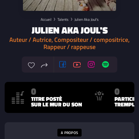
Accueil
Talents
Julien Aka Joul's
JULIEN AKA JOUL'S
Auteur / Autrice, Compositeur / compositrice,
Rappeur / rappeuse
0
0
TITRE POSTÉ
PARTICIP
SUR LE MUR DU SON
TREMPLIN
A PROPOS