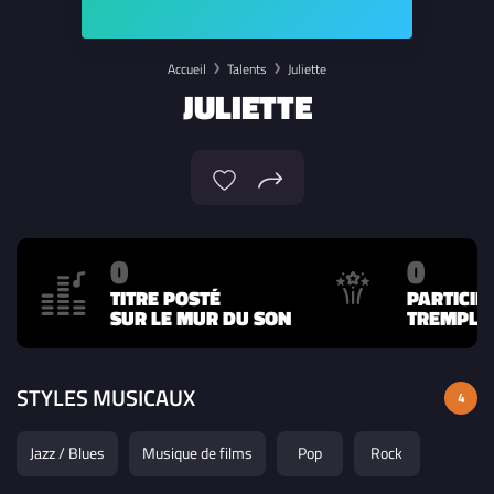
Accueil
Talents
Juliette
JULIETTE
0
0
TITRE POSTÉ
PARTICIP
SUR LE MUR DU SON
TREMPLIN
STYLES MUSICAUX
4
Jazz / Blues
Musique de films
Pop
Rock