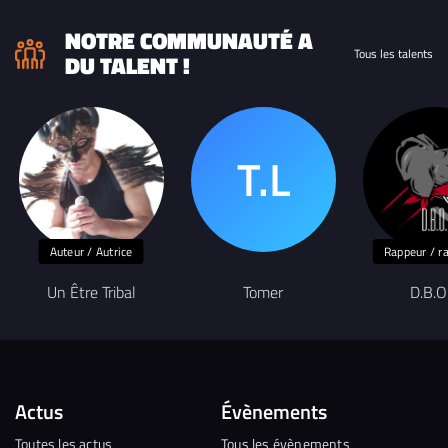
NOTRE COMMUNAUTÉ A
Tous les talents
DU TALENT !
Auteur / Autrice
Rappeur / r
Un Être Tribal
Tomer
D.B.O
Actus
Évènements
Toutes les actus
Tous les évènements