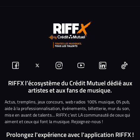
Suivez-
Suivez-
Nous
Nous
Nous
Nous
nous
nous
rejoindre
rejoindre
rejoindre
rejoi
RIFFX l’écosystème du Crédit Mutuel dédié aux
artistes et aux fans de musique.
sur
sur
sur
sur
sur
sur
Facebook
Twitter
Instagram
YouTube
Linkedin
Tikto
Actus, tremplins, jeux concours, web radios 100% musique, 0% pub,
aide à la professionnalisation, événements, billetterie, mur du son,
mise en avant de talents… RIFFX c’est LA communauté de ceux qui
aiment et ceux qui font la musique. Rejoignez-nous !
Prolongez l'expérience avec l'application RIFFX !