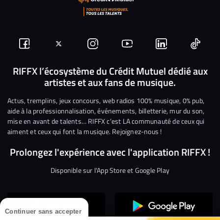
Suivez-
Suivez-
Nous
Nous
Nous
Nous
nous
nous
rejoindre
rejoindre
rejoindre
rejoi
RIFFX l’écosystème du Crédit Mutuel dédié aux
artistes et aux fans de musique.
sur
sur
sur
sur
sur
sur
Facebook
Twitter
Instagram
YouTube
Linkedin
Tikto
Actus, tremplins, jeux concours, web radios 100% musique, 0% pub,
aide à la professionnalisation, événements, billetterie, mur du son,
mise en avant de talents… RIFFX c’est LA communauté de ceux qui
aiment et ceux qui font la musique. Rejoignez-nous !
Prolongez l'expérience avec l'application RIFFX !
Disponible sur l'App Store et Google Play
Continuer sans accepter