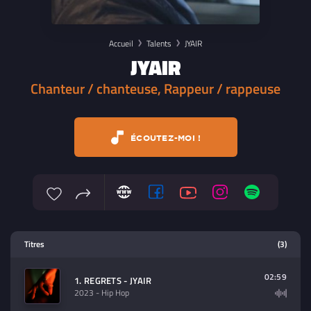
Accueil
Talents
JYAIR
JYAIR
Chanteur / chanteuse, Rappeur / rappeuse
ÉCOUTEZ-MOI !
Lecteur multimedia
Titres
(3)
Sélectionnez dans la playlist un
contenu à lire (audio/video)
02:59
1. REGRETS - JYAIR
2023
- Hip Hop