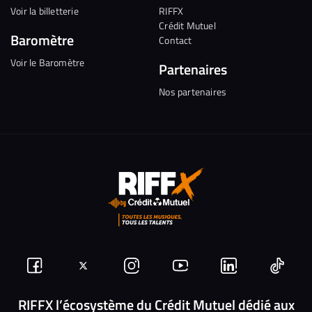
Voir la billetterie
RIFFX
Crédit Mutuel
Baromètre
Contact
Voir le Baromètre
Partenaires
Nos partenaires
Suivez-
Suivez-
Nous
Nous
Nous
Nous
nous
nous
rejoindre
rejoindre
rejoindre
rejoi
RIFFX l’écosystème du Crédit Mutuel dédié aux