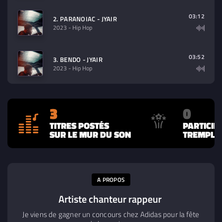
03:12
2. PARANOIAC - JYAIR
2023
- Hip Hop
03:52
3. BENDO - JYAIR
2023
- Hip Hop
3
0
TITRES POSTÉS
PARTICIP
SUR LE MUR DU SON
TREMPLIN
A PROPOS
Artiste chanteur rappeur
Je viens de gagner un concours chez Adidas pour la fête