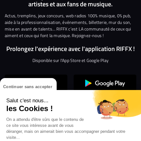
artistes et aux fans de musique.
sur
sur
sur
sur
sur
sur
Facebook
Twitter
Instagram
YouTube
Linkedin
Tikto
Actus, tremplins, jeux concours, web radios 100% musique, 0% pub,
aide à la professionnalisation, événements, billetterie, mur du son,
mise en avant de talents… RIFFX c’est LA communauté de ceux qui
aiment et ceux qui font la musique. Rejoignez-nous !
Prolongez l'expérience avec l'application RIFFX !
Disponible sur l'App Store et Google Play
Continuer sans accepter
Salut c'est nous...
les Cookies !
Confidentialité
Gestion des cookies
On a attendu d'être sûrs que le contenu de
ce site vous intéresse avant de vous
Conditions générales d’utilisation
Mentions légales
déranger, mais on aimerait bien vous accompagner pendant votre
visite...
Aide en ligne
Crédit Mutuel
Inscription