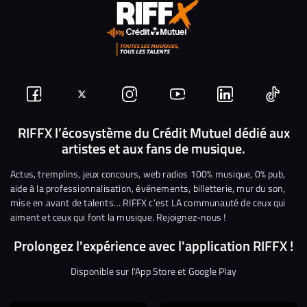
Suivez-
Suivez-
Nous
Nous
Nous
Nous
nous
nous
rejoindre
rejoindre
rejoindre
rejoi
RIFFX l’écosystème du Crédit Mutuel dédié aux
artistes et aux fans de musique.
sur
sur
sur
sur
sur
sur
Facebook
Twitter
Instagram
YouTube
Linkedin
Tikto
Actus, tremplins, jeux concours, web radios 100% musique, 0% pub,
aide à la professionnalisation, événements, billetterie, mur du son,
mise en avant de talents… RIFFX c’est LA communauté de ceux qui
aiment et ceux qui font la musique. Rejoignez-nous !
Prolongez l'expérience avec l'application RIFFX !
Disponible sur l'App Store et Google Play