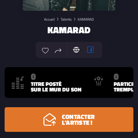
Accueil
Talents
KAMARAD
KAMARAD
0
0
TITRE POSTÉ
PARTICIP
SUR LE MUR DU SON
TREMPLIN
CONTACTER
L'ARTISTE !