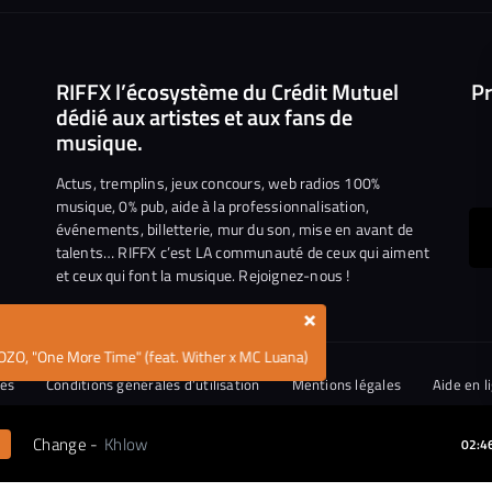
RIFFX l’écosystème du Crédit Mutuel
Pr
dédié aux artistes et aux fans de
musique.
Actus, tremplins, jeux concours, web radios 100%
musique, 0% pub, aide à la professionnalisation,
événements, billetterie, mur du son, mise en avant de
ous
talents… RIFFX c’est LA communauté de ceux qui aiment
et ceux qui font la musique. Rejoignez-nous !
e
ejoindre
×
ur
OZO, "One More Time" (feat. Wither x MC Luana)
n
iktok
ies
Conditions générales d’utilisation
Mentions légales
Aide en l
tique de divulgation de vulnérabilités
Change
-
Khlow
02:4