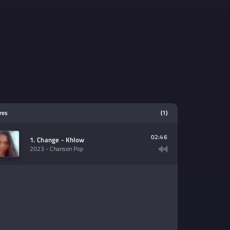
tres
(1)
02:46
1. Change - Khlow
2023
- Chanson Pop