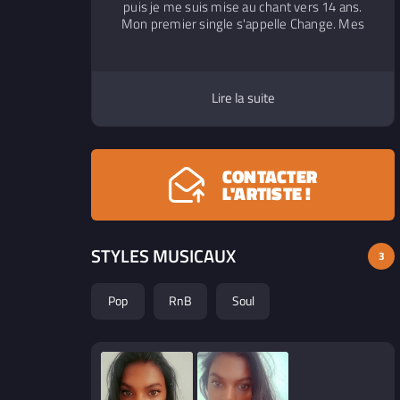
puis je me suis mise au chant vers 14 ans.
Mon premier single s'appelle Change. Mes
influences musicales principales sont
Madonna, Sia, Beyoncé, Britney Spears et
Adele.
Lire la suite
CONTACTER
L'ARTISTE !
STYLES MUSICAUX
3
Pop
RnB
Soul