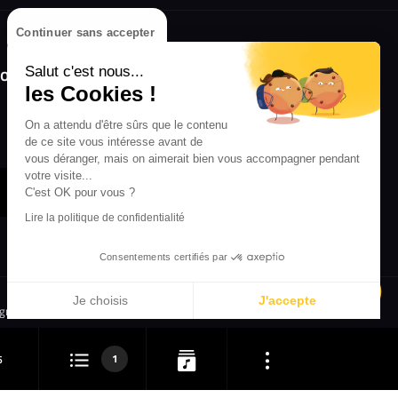
Continuer sans accepter
olongez l'expérience avec l'application
Salut c'est nous...
RIFFX !
les Cookies !
Disponible sur l'App Store et Google Play
On a attendu d'être sûrs que le contenu
de ce site vous intéresse avant de
vous déranger, mais on aimerait bien vous accompagner pendant
votre visite...
C'est OK pour vous ?
Lire la politique de confidentialité
Consentements certifiés par
Je choisis
J'accepte
igne
Crédit Mutuel
Inscription
Axeptio consent
Plateforme de Gestion du Consentement : Personnalisez vos 
1
6
Notre plateforme vous permet d'adapter et de gérer vos paramè