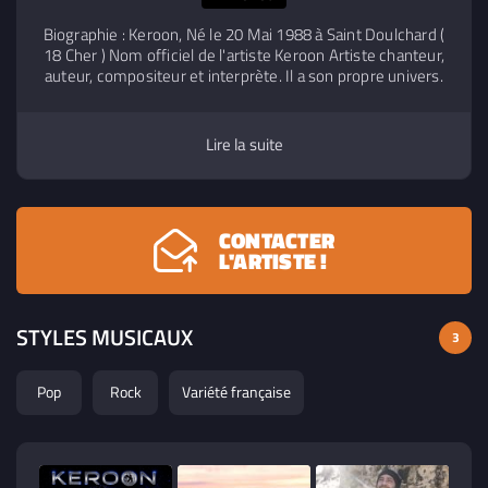
Biographie : Keroon, Né le 20 Mai 1988 à Saint Doulchard (
18 Cher ) Nom officiel de l'artiste Keroon Artiste chanteur,
auteur, compositeur et interprète. Il a son propre univers.
Autodidacte, il apprend seul à chanter avec la guitare et la
batterie. Dans ses compositions il mélange quelques
influences comme Calogero, Ed sherann, Coldplay, Jean
Lire la suite
Louis Aubert, M, Indochine du synthé façon The weeknd,
un mélange très pop actuel. Keroon est un artiste
atypique, complet, il est chanteur, guitariste et batteur. Il
écrit sur des sujets comme l'humanité, l'espoir, l’amour et
CONTACTER
la mélancolie . Keroon
L'ARTISTE !
STYLES MUSICAUX
3
Pop
Rock
Variété française