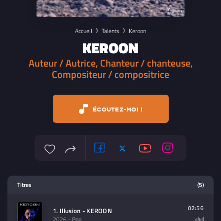
Accueil
Talents
Keroon
KEROON
Auteur / Autrice, Chanteur / chanteuse,
Compositeur / compositrice
ÉCOUTEZ-MOI !
Lecteur multimedia
Titres
(5)
Sélectionnez dans la playlist un
contenu à lire (audio/video)
02:56
1. Illusion - KEROON
2026
- Pop