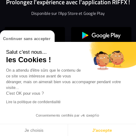
Prolongez l'expérience avec l'application RIFFX !
Disponible sur l'App Store et Google Play
Continuer sans accepter
Salut c'est nous...
les Cookies !
Confidentialité
Gestion des cookies
On a attendu d'être sûrs que le contenu de
ce site vous intéresse avant de vous
Conditions générales d’utilisation
Mentions légales
déranger, mais on aimerait bien vous accompagner pendant votre
visite...
Aide en ligne
Crédit Mutuel
Inscription
×
ouvrez les webradios RIFFX
C'est OK pour vous ?
Accessibilité : non conforme
ez en exclusivité sur VIBES le titre de la révé
Lire la politique de confidentialité
Politique de divulgation de vulnérabilités
tion RIFFX DJ DROZO, "One More Time" (feat.
er x MC Luana)
Consentements certifiés par
Illusion
-
KEROON
Je choisis
J'accepte