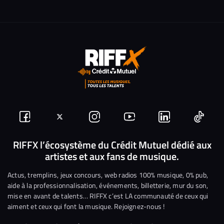
Suivez-
Suivez-
Nous
Nous
Nous
Nous
nous
nous
rejoindre
rejoindre
rejoindre
rejoi
RIFFX l’écosystème du Crédit Mutuel dédié aux
artistes et aux fans de musique.
sur
sur
sur
sur
sur
sur
Facebook
Twitter
Instagram
YouTube
Linkedin
Tikto
Actus, tremplins, jeux concours, web radios 100% musique, 0% pub,
aide à la professionnalisation, événements, billetterie, mur du son,
mise en avant de talents… RIFFX c’est LA communauté de ceux qui
aiment et ceux qui font la musique. Rejoignez-nous !