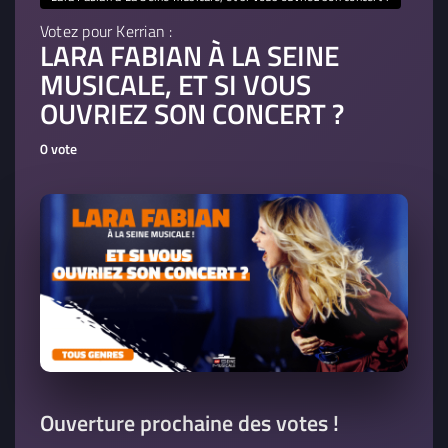
03:12
7. Chante - Kerrian
Votez pour Kerrian :
2024
- Chanson Pop
LARA FABIAN À LA SEINE
MUSICALE, ET SI VOUS
8. Puisque Tu Pars - Jean Jacques
01:34
OUVRIEZ SON CONCERT ?
Goldman
2023
- Variété française
0 vote
Ouverture prochaine des votes !