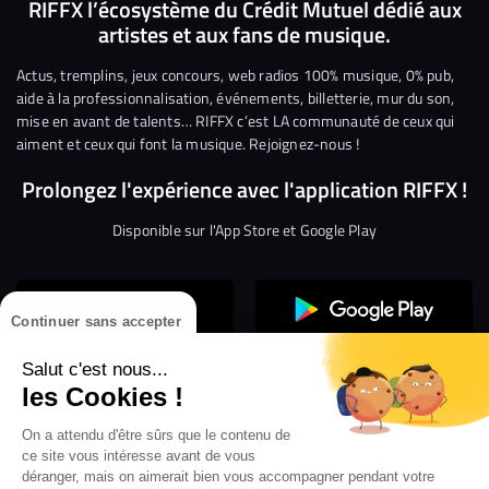
nous
nous
rejoindre
rejoindre
rejoindre
rejoi
RIFFX l’écosystème du Crédit Mutuel dédié aux
artistes et aux fans de musique.
sur
sur
sur
sur
sur
sur
Facebook
Twitter
Instagram
YouTube
Linkedin
Tikto
Actus, tremplins, jeux concours, web radios 100% musique, 0% pub,
aide à la professionnalisation, événements, billetterie, mur du son,
mise en avant de talents… RIFFX c’est LA communauté de ceux qui
aiment et ceux qui font la musique. Rejoignez-nous !
Prolongez l'expérience avec l'application RIFFX !
Disponible sur l'App Store et Google Play
Continuer sans accepter
Salut c'est nous...
les Cookies !
Confidentialité
Gestion des cookies
On a attendu d'être sûrs que le contenu de
ce site vous intéresse avant de vous
Conditions générales d’utilisation
Mentions légales
déranger, mais on aimerait bien vous accompagner pendant votre