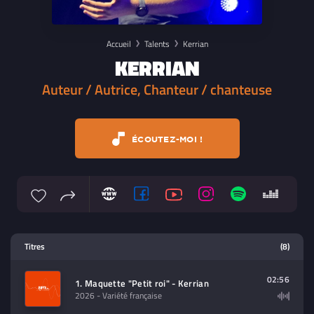
Accueil
Talents
Kerrian
KERRIAN
Auteur / Autrice, Chanteur / chanteuse
ÉCOUTEZ-MOI !
Lecteur multimedia
Titres
(8)
Sélectionnez dans la playlist un
contenu à lire (audio/video)
02:56
1. Maquette "Petit roi" - Kerrian
2026
- Variété française