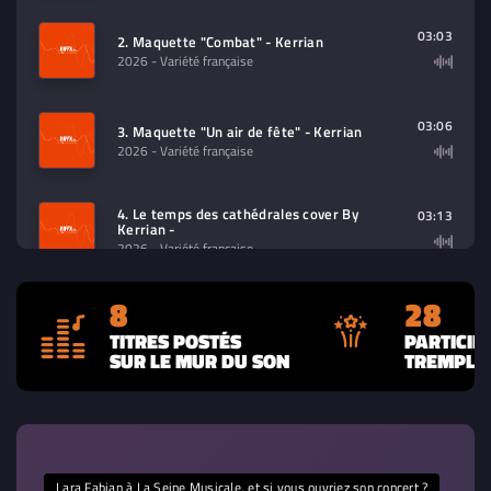
03:03
2. Maquette "Combat" - Kerrian
2026
- Variété française
03:06
3. Maquette "Un air de fête" - Kerrian
2026
- Variété française
4. Le temps des cathédrales cover By
03:13
Kerrian -
2026
- Variété française
5. Interprétation Puisque tu Pars final du
8
28
concert de Héritage Goldman - Kerrian,
02:04
Michael Jones, Céphaz, Lilian Renaud,
TITRES POSTÉS
PARTICIP
Cyprien, ...
SUR LE MUR DU SON
TREMPLIN
2025
- Variété française
03:12
6. Entre Nous - Kerrian
2025
- Chanson Pop
Lara Fabian à La Seine Musicale, et si vous ouvriez son concert ?