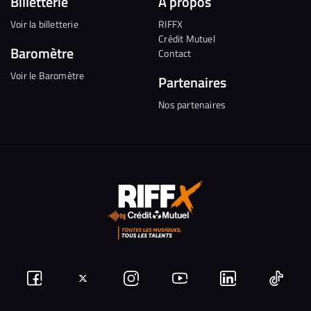
Billetterie
A propos
Voir la billetterie
RIFFX
Crédit Mutuel
Baromètre
Contact
Voir le Baromètre
Partenaires
Nos partenaires
Suivez-
Suivez-
Nous
Nous
Nous
Nous