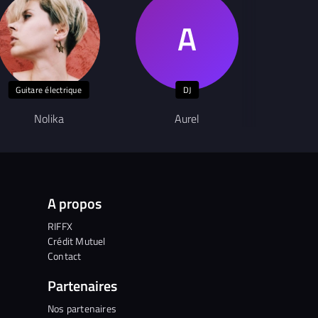
Guitare électrique
DJ
Auteu
Nolika
Aurel
Club
A propos
RIFFX
Crédit Mutuel
Contact
Partenaires
Nos partenaires