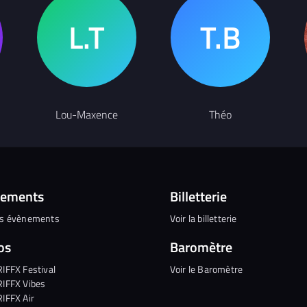
Lou-Maxence
Théo
nements
Billetterie
es évènements
Voir la billetterie
os
Baromètre
RIFFX Festival
Voir le Baromètre
RIFFX Vibes
RIFFX Air