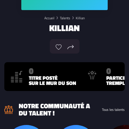
Accueil
Talents
Killian
KILLIAN
0
0
TITRE POSTÉ
PARTICIP
SUR LE MUR DU SON
TREMPLIN
NOTRE COMMUNAUTÉ A
Tous les talents
DU TALENT !