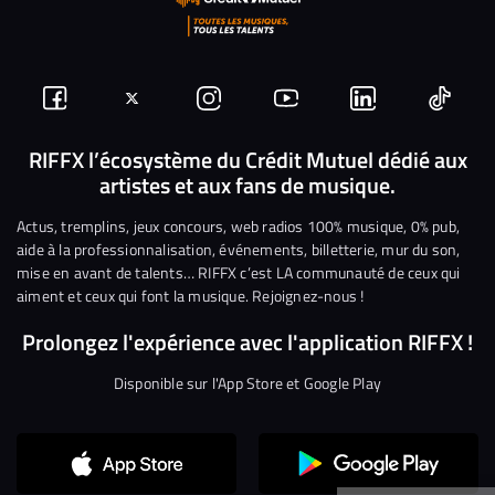
Suivez-
Suivez-
Nous
Nous
Nous
Nous
nous
nous
rejoindre
rejoindre
rejoindre
rejoi
RIFFX l’écosystème du Crédit Mutuel dédié aux
artistes et aux fans de musique.
sur
sur
sur
sur
sur
sur
Facebook
Twitter
Instagram
YouTube
Linkedin
Tikto
Actus, tremplins, jeux concours, web radios 100% musique, 0% pub,
aide à la professionnalisation, événements, billetterie, mur du son,
mise en avant de talents… RIFFX c’est LA communauté de ceux qui
aiment et ceux qui font la musique. Rejoignez-nous !
Prolongez l'expérience avec l'application RIFFX !
Disponible sur l'App Store et Google Play
Continuer sans accepter