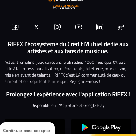
Suivez-
Suivez-
Nous
Nous
Nous
Nous
nous
nous
rejoindre
rejoindre
rejoindre
rejoi
RIFFX l’écosystème du Crédit Mutuel dédié aux
artistes et aux fans de musique.
sur
sur
sur
sur
sur
sur
Facebook
Twitter
Instagram
YouTube
Linkedin
Tikto
Actus, tremplins, jeux concours, web radios 100% musique, 0% pub,
aide à la professionnalisation, événements, billetterie, mur du son,
mise en avant de talents… RIFFX c’est LA communauté de ceux qui
aiment et ceux qui font la musique. Rejoignez-nous !
Prolongez l'expérience avec l'application RIFFX !
Disponible sur l'App Store et Google Play
Continuer sans accepter