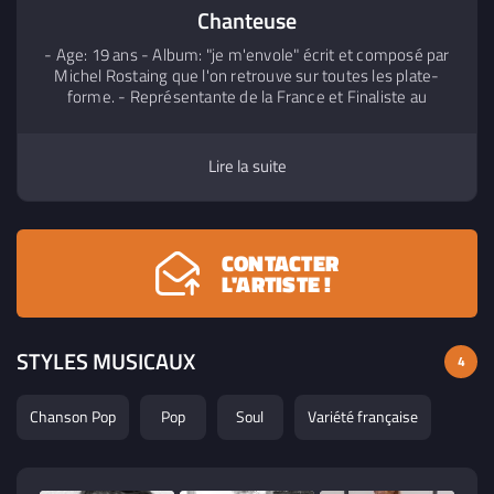
Chanteuse
- Age: 19 ans - Album: "je m'envole" écrit et composé par
Michel Rostaing que l'on retrouve sur toutes les plate-
forme. - Représentante de la France et Finaliste au
concours mondial de la chanson juniors en Italie 2021 -
Représentante de la France au concours bravoeurovision
Espagne 2022. - Plusieurs concerts partout en France.
Lire la suite
https://linktr.ee/KlaraMadisonOfficiel
CONTACTER
L'ARTISTE !
STYLES MUSICAUX
4
Chanson Pop
Pop
Soul
Variété française