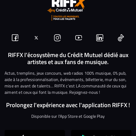
Suivez-
Suivez-
Nous
Nous
Nous
Nous
nous
nous
rejoindre
rejoindre
rejoindre
rejoi
RIFFX l’écosystème du Crédit Mutuel dédié aux
artistes et aux fans de musique.
sur
sur
sur
sur
sur
sur
Facebook
Twitter
Instagram
YouTube
Linkedin
Tikto
Actus, tremplins, jeux concours, web radios 100% musique, 0% pub,
aide à la professionnalisation, événements, billetterie, mur du son,
mise en avant de talents… RIFFX c’est LA communauté de ceux qui
aiment et ceux qui font la musique. Rejoignez-nous !
Prolongez l'expérience avec l'application RIFFX !
Disponible sur l'App Store et Google Play