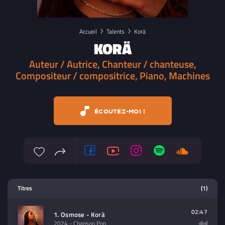
Accueil
Talents
Korä
KORÄ
Auteur / Autrice, Chanteur / chanteuse,
Compositeur / compositrice, Piano, Machines
ÉCOUTEZ-MOI !
Lecteur multimedia
Titres
(1)
Sélectionnez dans la playlist un
contenu à lire (audio/video)
02:47
1. Osmose - Korä
2024
- Chanson Pop