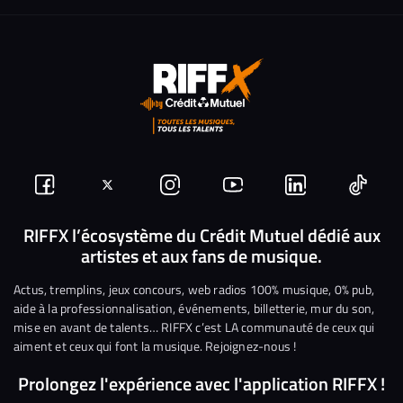
Suivez-
Suivez-
Nous
Nous
Nous
Nous
nous
nous
rejoindre
rejoindre
rejoindre
rejoi
RIFFX l’écosystème du Crédit Mutuel dédié aux
artistes et aux fans de musique.
sur
sur
sur
sur
sur
sur
Facebook
Twitter
Instagram
YouTube
Linkedin
Tikto
Actus, tremplins, jeux concours, web radios 100% musique, 0% pub,
aide à la professionnalisation, événements, billetterie, mur du son,
mise en avant de talents… RIFFX c’est LA communauté de ceux qui
aiment et ceux qui font la musique. Rejoignez-nous !
Prolongez l'expérience avec l'application RIFFX !