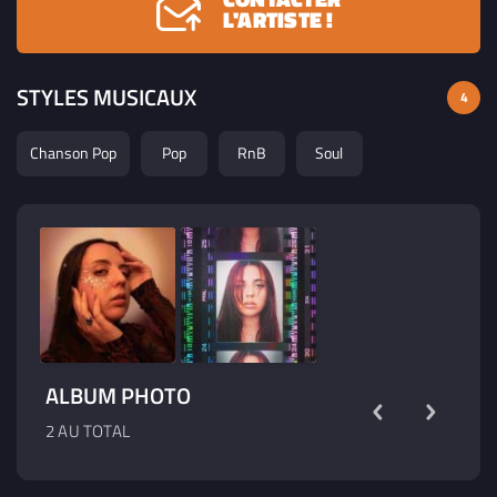
ses paradoxes.
L'ARTISTE !
STYLES MUSICAUX
4
Chanson Pop
Pop
RnB
Soul
ALBUM PHOTO
2 AU TOTAL