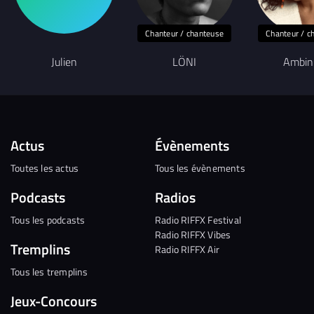
Chanteur / chanteuse
Chanteur / c
Julien
LÖNI
Ambin
Actus
Évènements
Toutes les actus
Tous les évènements
Podcasts
Radios
Tous les podcasts
Radio RIFFX Festival
Radio RIFFX Vibes
Tremplins
Radio RIFFX Air
Tous les tremplins
Jeux-Concours