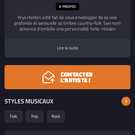
A PROPOS
Krys Holden a tôt fait de vous envelopper de sa voix
profonde et sensuelle au timbre country-folk. Son nom
annonce d’emblée une personnalité forte: Holden
Caulfield, héros de l’Attrape-Cœur, est le symbole de ce
mélange paradoxal de sensibilité et de rébellion. Elle vient
de produire un EP pop-rock, « Around the Bend », qui dit à
Lire la suite
la fois l’énergie, la mélancolie, la colère, la soif de vivre… En
un mot, l’émotion.
CONTACTER
L'ARTISTE !
STYLES MUSICAUX
3
Folk
Pop
Rock