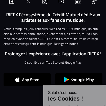
Suivez-
Suivez-
Nous
Nous
Nous
Nous
nous
nous
rejoindre
rejoindre
rejoindre
rejoi
RIFFX l’écosystème du Crédit Mutuel dédié aux
artistes et aux fans de musique.
sur
sur
sur
sur
sur
sur
Facebook
Twitter
Instagram
YouTube
Linkedin
Tikto
Actus, tremplins, jeux concours, web radios 100% musique, 0% pub,
aide à la professionnalisation, événements, billetterie, mur du son,
mise en avant de talents… RIFFX c’est LA communauté de ceux qui
aiment et ceux qui font la musique. Rejoignez-nous !
Prolongez l'expérience avec l'application RIFFX !
Disponible sur l'App Store et Google Play
Continuer sans accepter
Salut c'est nous...
les Cookies !