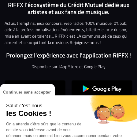
nous
nous
rejoindre
rejoindre
rejoindre
rejoi
RIFFX l’écosystème du Crédit Mutuel dédié aux
artistes et aux fans de musique.
sur
sur
sur
sur
sur
sur
Facebook
Twitter
Instagram
YouTube
Linkedin
Tikto
Actus, tremplins, jeux concours, web radios 100% musique, 0% pub,
aide à la professionnalisation, événements, billetterie, mur du son,
mise en avant de talents… RIFFX c’est LA communauté de ceux qui
aiment et ceux qui font la musique. Rejoignez-nous !
Prolongez l'expérience avec l'application RIFFX !
Disponible sur l'App Store et Google Play
Continuer sans accepter
Salut c'est nous...
les Cookies !
On a attendu d'être sûrs que le contenu de
Confidentialité
Gestion des cookies
ce site vous intéresse avant de vous
Conditions générales d’utilisation
Mentions légales
déranger, mais on aimerait bien vous accompagner pendant votre