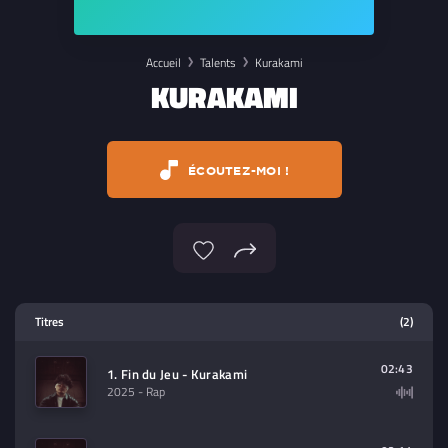
Accueil
Talents
Kurakami
KURAKAMI
ÉCOUTEZ-MOI !
Lecteur multimedia
Titres
(2)
Sélectionnez dans la playlist un
contenu à lire (audio/video)
02:43
1. Fin du Jeu - Kurakami
2025
- Rap