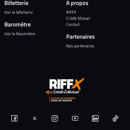
Billetterie
A propos
Voir la billetterie
RIFFX
Crédit Mutuel
Baromètre
Contact
Voir le Baromètre
Partenaires
Nos partenaires
Suivez-
Suivez-
Nous
Nous
Nous
Nous