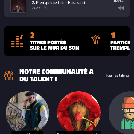
02:14
2. Rien qu’une fois - Kurakami
2025
- Rap
2
1
TITRES POSTÉS
PARTICIP
SUR LE MUR DU SON
TREMPLIN
NOTRE COMMUNAUTÉ A
Tous les talents
DU TALENT !