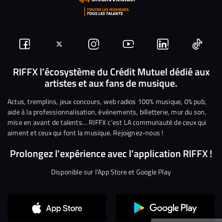
Suivez-
Suivez-
Nous
Nous
Nous
Nous
nous
nous
rejoindre
rejoindre
rejoindre
rejoi
RIFFX l’écosystème du Crédit Mutuel dédié aux
artistes et aux fans de musique.
sur
sur
sur
sur
sur
sur
Facebook
Twitter
Instagram
YouTube
Linkedin
Tikto
Actus, tremplins, jeux concours, web radios 100% musique, 0% pub,
aide à la professionnalisation, événements, billetterie, mur du son,
mise en avant de talents… RIFFX c’est LA communauté de ceux qui
aiment et ceux qui font la musique. Rejoignez-nous !
Prolongez l'expérience avec l'application RIFFX !
Disponible sur l'App Store et Google Play
Continuer sans accepter