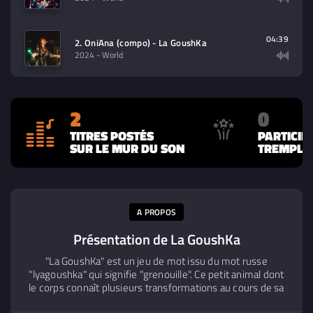
04:39
2. OniAna (compo) - La GoushKa
2024
- World
2
0
TITRES POSTÉS
PARTICIP
SUR LE MUR DU SON
TREMPLIN
A PROPOS
Présentation de La GoushKa
"La GoushKa" est un jeu de mot issu du mot russe
"lyagoushka" qui signifie "grenouille". Ce petit animal dont
le corps connaît plusieurs transformations au cours de sa
vie est à l'image du projet musical né au printemps 2023,