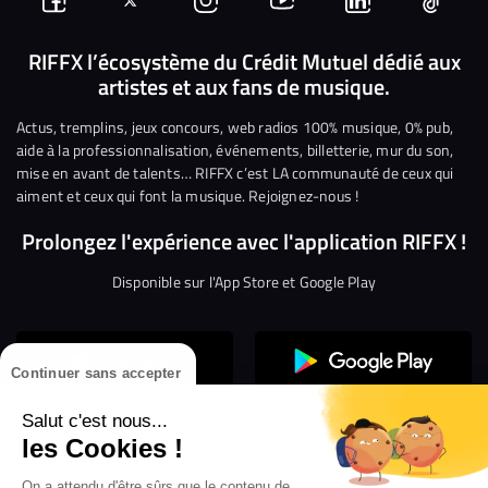
Suivez-
Suivez-
Nous
Nous
Nous
Nous
nous
nous
rejoindre
rejoindre
rejoindre
rejoi
RIFFX l’écosystème du Crédit Mutuel dédié aux
artistes et aux fans de musique.
sur
sur
sur
sur
sur
sur
Facebook
Twitter
Instagram
YouTube
Linkedin
Tikto
Actus, tremplins, jeux concours, web radios 100% musique, 0% pub,
aide à la professionnalisation, événements, billetterie, mur du son,
mise en avant de talents… RIFFX c’est LA communauté de ceux qui
aiment et ceux qui font la musique. Rejoignez-nous !
Prolongez l'expérience avec l'application RIFFX !
Disponible sur l'App Store et Google Play
Continuer sans accepter
Salut c'est nous...
les Cookies !
On a attendu d'être sûrs que le contenu de