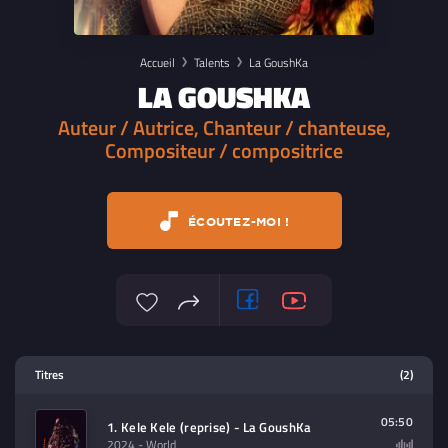
Accueil
Talents
La GoushKa
LA GOUSHKA
Auteur / Autrice, Chanteur / chanteuse,
Compositeur / compositrice
ÉCOUTEZ-MOI !
Lecteur multimedia
Titres
(2)
Sélectionnez dans la playlist un
contenu à lire (audio/video)
05:50
1. Kele Kele (reprise) - La GoushKa
2024
- World