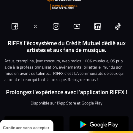
Suivez-
Suivez-
Nous
Nous
Nous
Nous
nous
nous
rejoindre
rejoindre
rejoindre
rejoi
RIFFX l’écosystème du Crédit Mutuel dédié aux
artistes et aux fans de musique.
sur
sur
sur
sur
sur
sur
Facebook
Twitter
Instagram
YouTube
Linkedin
Tikto
Actus, tremplins, jeux concours, web radios 100% musique, 0% pub,
aide à la professionnalisation, événements, billetterie, mur du son,
mise en avant de talents… RIFFX c’est LA communauté de ceux qui
aiment et ceux qui font la musique. Rejoignez-nous !
Prolongez l'expérience avec l'application RIFFX !
Disponible sur l'App Store et Google Play
Continuer sans accepter