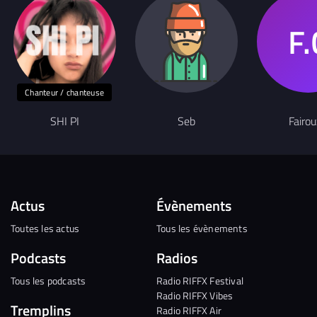
Chanteur / chanteuse
SHI PI
Seb
Fairo
Actus
Évènements
Toutes les actus
Tous les évènements
Podcasts
Radios
Tous les podcasts
Radio RIFFX Festival
Radio RIFFX Vibes
Tremplins
Radio RIFFX Air