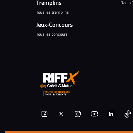
Tremplins
Radio 
Tous les tremplins
Jeux-Concours
Tous les concours
Suivez-
Suivez-
Nous
Nous
N
Nous
nous
rejoindre
rejoindr
nous
rejoindre
r