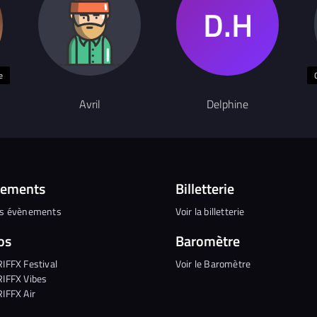
e
Avril
Delphine
nements
Billetterie
es évènements
Voir la billetterie
os
Baromètre
RIFFX Festival
Voir le Baromètre
RIFFX Vibes
RIFFX Air