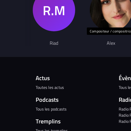
Compositeur / compositric
Riad
Alex
Actus
Évè
Toutes les actus
Tous l
Podcasts
Radi
Tous les podcasts
Radio 
Radio 
Tremplins
Radio 
Tous les tremplins