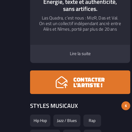
Énergie, texte et authenticité,
sans artifices.
Las Quadra, c’est nous : MizR, Das et Val.
On est un collectif indépendant ancré entre
Alès et Nîmes, porté par plus de 20 ans
d'activisme dans la culture Hip-Hop. On
défend un Boom Bap authentique où le
texte reste notre priorité. En live, on mise
sur une énergie brute et une écriture
Lire la suite
précise, sans artifices. Avec notre premier
album, "Pleins Phares", on propose un
projet de terrain, fidèle aux valeurs du
mouvement et loin des tendances
CONTACTER
éphémères.
L'ARTISTE !
STYLES MUSICAUX
6
Hip Hop
Jazz / Blues
Rap