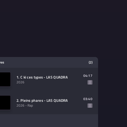
tres
(2)
04:17
1. C ki ces types - LAS QUADRA
2026
03:40
2. Pleins phares - LAS QUADRA
2026
- Rap