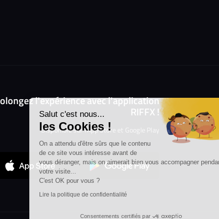
Continuer sans accepter
olongez l'expérience avec l'application
RIFFX !
Salut c'est nous...
les Cookies !
Disponible sur l'App Store et Google Play
On a attendu d'être sûrs que le contenu
de ce site vous intéresse avant de
vous déranger, mais on aimerait bien vous accompagner pendant
votre visite...
C'est OK pour vous ?
Lire la politique de confidentialité
Consentements certifiés par