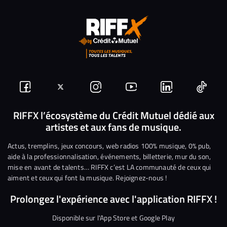
Suivez-
Suivez-
Nous
Nous
Nous
Nous
nous
nous
rejoindre
rejoindre
rejoindre
rejoi
RIFFX l’écosystème du Crédit Mutuel dédié aux
artistes et aux fans de musique.
sur
sur
sur
sur
sur
sur
Facebook
Twitter
Instagram
YouTube
Linkedin
Tikto
Actus, tremplins, jeux concours, web radios 100% musique, 0% pub,
aide à la professionnalisation, événements, billetterie, mur du son,
mise en avant de talents… RIFFX c’est LA communauté de ceux qui
aiment et ceux qui font la musique. Rejoignez-nous !
Prolongez l'expérience avec l'application RIFFX !
Disponible sur l'App Store et Google Play