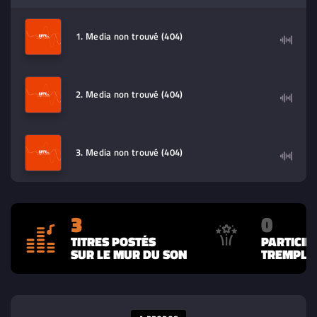
Sélectionnez dans la playlist un
contenu à lire (audio/video)
1. Media non trouvé (404)
2. Media non trouvé (404)
3. Media non trouvé (404)
3
0
TITRES POSTÉS
PARTICIP
SUR LE MUR DU SON
TREMPLIN