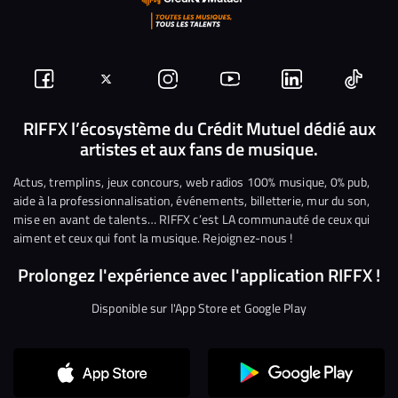
Suivez-
Suivez-
Nous
Nous
Nous
Nous
nous
nous
rejoindre
rejoindre
rejoindre
rejoi
RIFFX l’écosystème du Crédit Mutuel dédié aux
artistes et aux fans de musique.
sur
sur
sur
sur
sur
sur
Facebook
Twitter
Instagram
YouTube
Linkedin
Tikto
Actus, tremplins, jeux concours, web radios 100% musique, 0% pub,
aide à la professionnalisation, événements, billetterie, mur du son,
mise en avant de talents… RIFFX c’est LA communauté de ceux qui
aiment et ceux qui font la musique. Rejoignez-nous !
Prolongez l'expérience avec l'application RIFFX !
Disponible sur l'App Store et Google Play