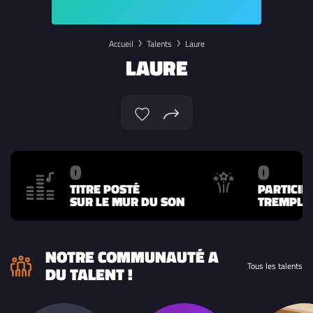
Accueil
Talents
Laure
LAURE
0
0
TITRE POSTÉ
PARTICIP
SUR LE MUR DU SON
TREMPLIN
NOTRE COMMUNAUTÉ A
Tous les talents
DU TALENT !