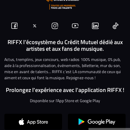
Suivez-
Suivez-
Nous
Nous
Nous
Nous
nous
nous
rejoindre
rejoindre
rejoindre
rejoi
RIFFX l’écosystème du Crédit Mutuel dédié aux
artistes et aux fans de musique.
sur
sur
sur
sur
sur
sur
Facebook
Twitter
Instagram
YouTube
Linkedin
Tikto
Actus, tremplins, jeux concours, web radios 100% musique, 0% pub,
aide à la professionnalisation, événements, billetterie, mur du son,
mise en avant de talents… RIFFX c’est LA communauté de ceux qui
aiment et ceux qui font la musique. Rejoignez-nous !
Prolongez l'expérience avec l'application RIFFX !
Disponible sur l'App Store et Google Play
Continuer sans accepter