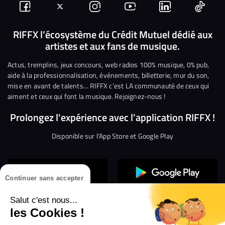
Suivez-
Suivez-
Nous
Nous
Nous
Nous
nous
nous
rejoindre
rejoindre
rejoindre
rejoi
RIFFX l’écosystème du Crédit Mutuel dédié aux
artistes et aux fans de musique.
sur
sur
sur
sur
sur
sur
Facebook
Twitter
Instagram
YouTube
Linkedin
Tikto
Actus, tremplins, jeux concours, web radios 100% musique, 0% pub,
aide à la professionnalisation, événements, billetterie, mur du son,
mise en avant de talents… RIFFX c’est LA communauté de ceux qui
aiment et ceux qui font la musique. Rejoignez-nous !
Prolongez l'expérience avec l'application RIFFX !
Disponible sur l'App Store et Google Play
Continuer sans accepter
Salut c'est nous...
les Cookies !