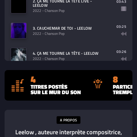
2. ÇA ME TOURNE LA TÊTE LIVE -
03:43
LEELOW
2022
- Chanson Pop
03:25
3. CAUCHEMAR DE TOI - LEELOW
2022
- Chanson Pop
03:26
4. ÇA ME TOURNE LA TÊTE - LEELOW
2022
- Chanson Pop
4
8
TITRES POSTÉS
PARTICIP
SUR LE MUR DU SON
TREMPLIN
A PROPOS
Leelow , auteure interprète compositrice,