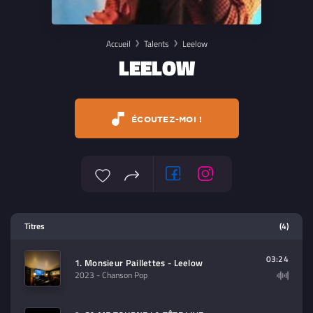
Accueil
Talents
Leelow
LEELOW
ÉCOUTEZ-MOI !
Lecteur multimedia
Titres
(4)
Sélectionnez dans la playlist un
contenu à lire (audio/video)
03:24
1. Monsieur Paillettes - Leelow
2023
- Chanson Pop