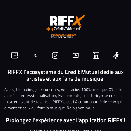
Suivez-
Suivez-
Nous
Nous
Nous
Nous
nous
nous
rejoindre
rejoindre
rejoindre
rejoi
RIFFX l’écosystème du Crédit Mutuel dédié aux
artistes et aux fans de musique.
sur
sur
sur
sur
sur
sur
Facebook
Twitter
Instagram
YouTube
Linkedin
Tikto
Actus, tremplins, jeux concours, web radios 100% musique, 0% pub,
aide à la professionnalisation, événements, billetterie, mur du son,
mise en avant de talents… RIFFX c’est LA communauté de ceux qui
aiment et ceux qui font la musique. Rejoignez-nous !
Prolongez l'expérience avec l'application RIFFX !
Disponible sur l'App Store et Google Play