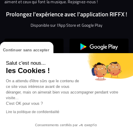
aiment et ceux qui font la musique. Rejoignez-nous !
Prolongez l'expérience avec l'application RIFFX !
Disponible sur l'App Store et Google Play
Continuer sans accepter
Salut c'est nous...
les Cookies !
Confidentialité
Gestion des cookies
On a attendu d'être sûrs que le contenu de
ce site vous intéresse avant de vous
Conditions générales d’utilisation
Mentions légales
déranger, mais on aimerait bien vous accompagner pendant votre
visite...
Aide en ligne
Crédit Mutuel
Inscription
×
ouvrez les webradios RIFFX
C'est OK pour vous ?
Accessibilité : non conforme
ez en exclusivité sur VIBES le titre de la révé
Lire la politique de confidentialité
Politique de divulgation de vulnérabilités
tion RIFFX DJ DROZO, "One More Time" (feat.
er x MC Luana)
Consentements certifiés par
Sacoche
-