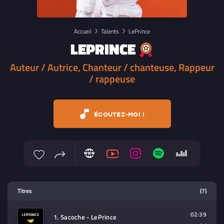
Accueil
Talents
LePrince
LEPRINCE
Auteur / Autrice, Chanteur / chanteuse, Rappeur
/ rappeuse
ÉCOUTEZ-MOI !
Lecteur multimedia
Titres
(7)
Sélectionnez dans la playlist un
contenu à lire (audio/video)
02:39
1. Sacoche - LePrince