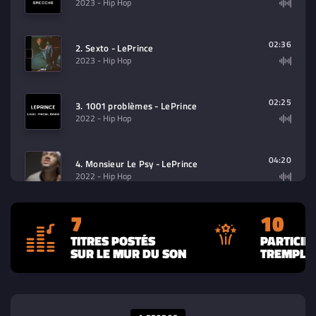
2023
- Hip Hop
02:36
2. Sexto - LePrince
2023
- Hip Hop
02:25
3. 1001 problèmes - LePrince
2022
- Hip Hop
04:20
4. Monsieur Le Psy - LePrince
2022
- Hip Hop
7
10
03:12
5. Toxic Boy - LePrince
2022
- Hip Hop
TITRES POSTÉS
PARTICIP
SUR LE MUR DU SON
TREMPLIN
02:28
6. Shoes - LePrince
2022
- Rap