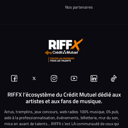
Nos partenaires
Suivez-
Suivez-
Nous
Nous
Nous
Nous
nous
nous
rejoindre
rejoindre
rejoindre
rejoi
RIFFX l’écosystème du Crédit Mutuel dédié aux
artistes et aux fans de musique.
sur
sur
sur
sur
sur
sur
Facebook
Twitter
Instagram
YouTube
Linkedin
Tikto
Actus, tremplins, jeux concours, web radios 100% musique, 0% pub,
aide à la professionnalisation, événements, billetterie, mur du son,
mise en avant de talents… RIFFX c’est LA communauté de ceux qui