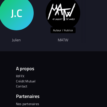
Auteur / Autrice
Auteu
Julien
MATW
Avant L
A propos
RIFFX
Crédit Mutuel
Contact
Partenaires
Nos partenaires