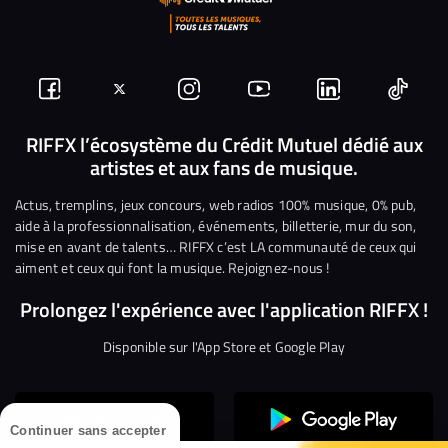
Suivez-
Suivez-
Nous
Nous
Nous
Nous
nous
nous
rejoindre
rejoindre
rejoindre
rejoi
RIFFX l’écosystème du Crédit Mutuel dédié aux
artistes et aux fans de musique.
sur
sur
sur
sur
sur
sur
Facebook
Twitter
Instagram
YouTube
Linkedin
Tikto
Actus, tremplins, jeux concours, web radios 100% musique, 0% pub,
aide à la professionnalisation, événements, billetterie, mur du son,
mise en avant de talents… RIFFX c’est LA communauté de ceux qui
aiment et ceux qui font la musique. Rejoignez-nous !
Prolongez l'expérience avec l'application RIFFX !
Disponible sur l'App Store et Google Play
Continuer sans accepter